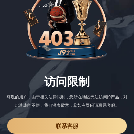
访问限制
尊敬的用户，由于相关法律限制，您所在地区无法访问J9产品，对
此造成的不便，我们深表歉意，您如有疑问请联系客服。
联系客服