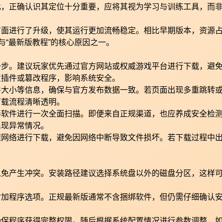
此，正确认识其定位十分重要，应将其视为学习与训练工具，而
方面进行了升级，使其运行更加流畅稳定。相比早期版本，资源
与“最新版教程”的核心原因之一。
一步。建议玩家优先通过官方网站或权威游戏平台进行下载，避
意插件或篡改程序，影响系统安全。
件大小等信息，确保与官方发布数据一致。若页面出现多重跳转
下载流程清晰透明。
毒软件进行一次全面扫描。即便来自正规渠道，也应养成安全检
出现异常情况。
速网络进行下载，避免因网络中断导致文件损坏。若下载过程中
以免产生冲突。安装路径建议选择系统盘以外的磁盘分区，这样
附加程序选项。正规最新版通常不含捆绑软件，但仍需仔细确认
确保程序获得完整权限。随后根据系统配置情况进行参数调整，