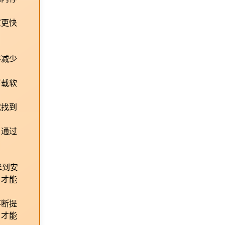
家更快
够减少
下载软
试找到
。通过
择到安
，才能
不断提
，才能