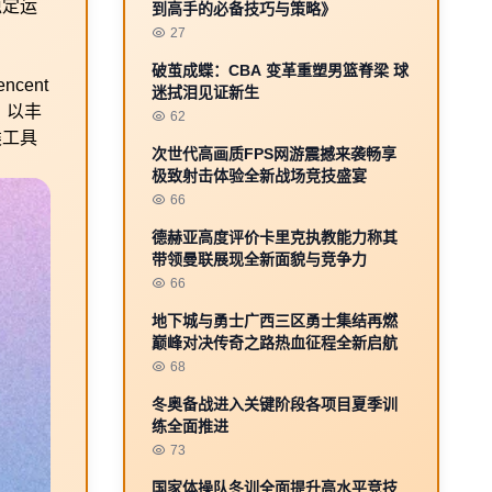
稳定运
到高手的必备技巧与策略》
27
破茧成蝶：CBA 变革重塑男篮脊梁 球
cent
迷拭泪见证新生
戏，以丰
62
类工具
次世代高画质FPS网游震撼来袭畅享
极致射击体验全新战场竞技盛宴
66
德赫亚高度评价卡里克执教能力称其
带领曼联展现全新面貌与竞争力
66
地下城与勇士广西三区勇士集结再燃
巅峰对决传奇之路热血征程全新启航
68
冬奥备战进入关键阶段各项目夏季训
练全面推进
73
国家体操队冬训全面提升高水平竞技