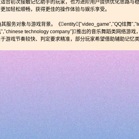
仅适合初次接触记忆助手的玩家，也为进阶用户提供优化思路与
中更加轻松顺畅，获得更佳的操作体验与娱乐享受。
戏背景。《entity["video_game","QQ炫舞","ten
"腾讯","chinese technology company"]推出的音乐舞蹈类网络游
由于游戏节奏较快、判定要求精准，部分玩家希望借助辅助记忆