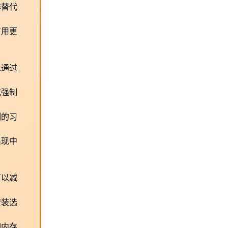
非替代
占用更
免通过
或强制
测的习
出现中
可以减
安装选
如内存